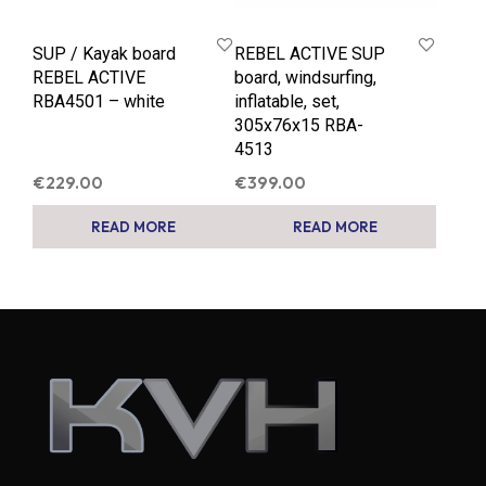
SUP / Kayak board
REBEL ACTIVE SUP
REBEL ACTIVE
board, windsurfing,
RBA4501 – white
inflatable, set,
305x76x15 RBA-
4513
€
229.00
€
399.00
READ MORE
READ MORE