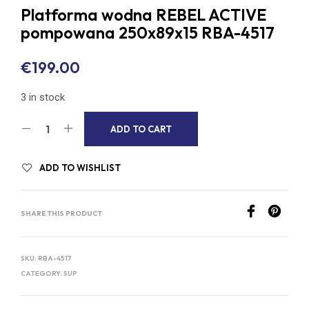
Platforma wodna REBEL ACTIVE
pompowana 250x89x15 RBA-4517
€
199.00
3 in stock
A
ADD TO CART
L
T
ADD TO WISHLIST
E
R
SHARE THIS PRODUCT
N
A
T
SKU:
RBA-4517
I
CATEGORY:
SUP
V
E