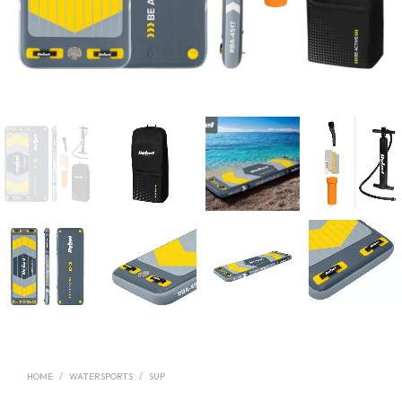
HOME
/
WATERSPORTS
/
SUP